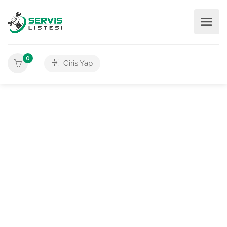
0
Giriş Yap