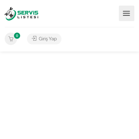
0
Giriş Yap