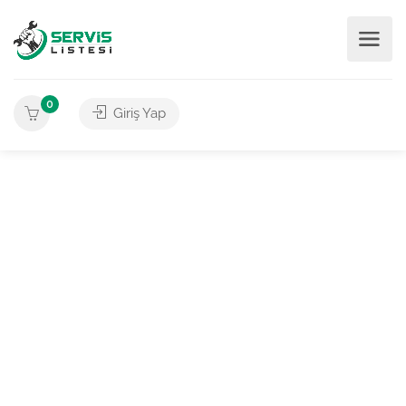
0
Giriş Yap