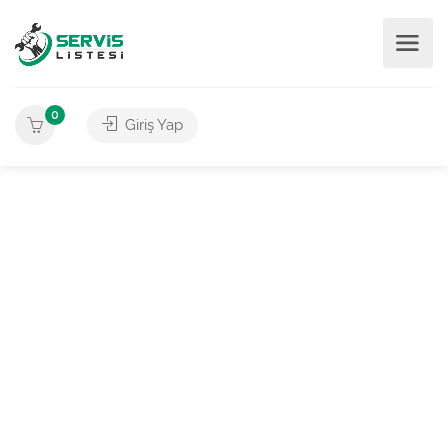
0
Giriş Yap