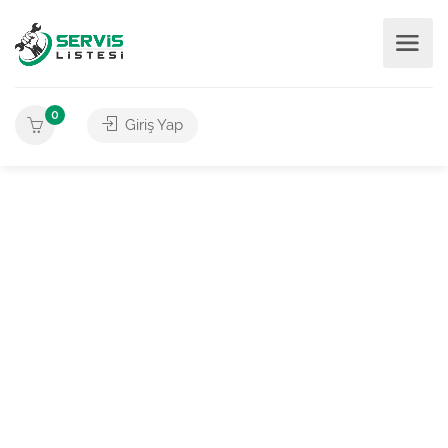
0
Giriş Yap