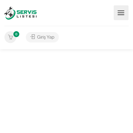
0
Giriş Yap