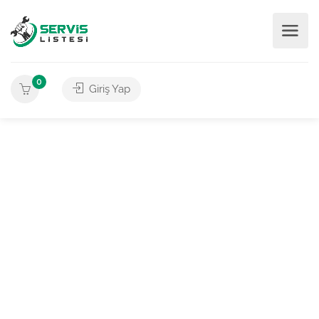
0
Giriş Yap