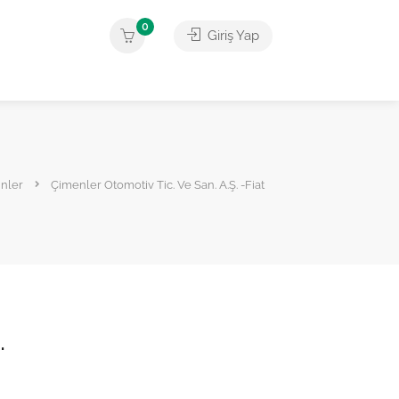
0
Giriş Yap
nler
Çimenler Otomotiv Tic. Ve San. A.Ş. -Fiat
.