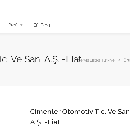
Profilim
Blog
. Ve San. A.Ş. -Fiat
Servis Listesi Türkiye
Ürü
Çimenler Otomotiv Tic. Ve San
A.Ş. -Fiat