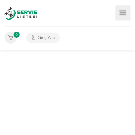
0
Giriş Yap