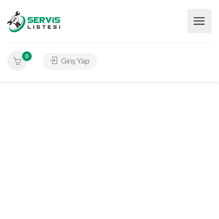
0
Giriş Yap