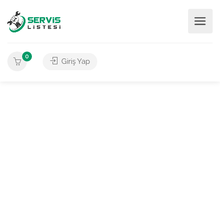
0
Giriş Yap