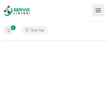
0
Giriş Yap