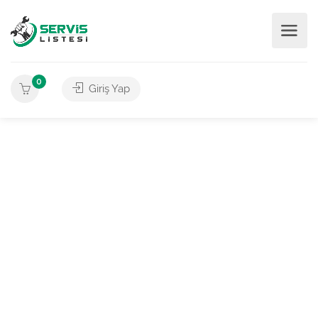
0
Giriş Yap