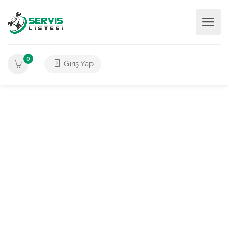
0
Giriş Yap