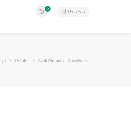
0
Giriş Yap
kiye
Ürünler
Avek Otomotiv – Çanakkale