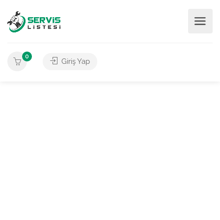
0
Giriş Yap