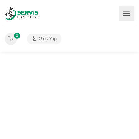
0
Giriş Yap