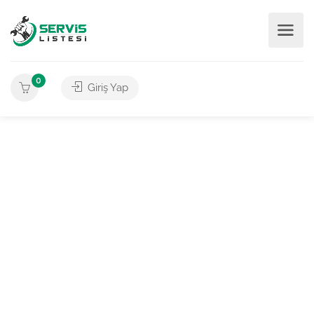
0
Giriş Yap