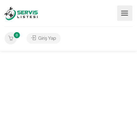
0
Giriş Yap