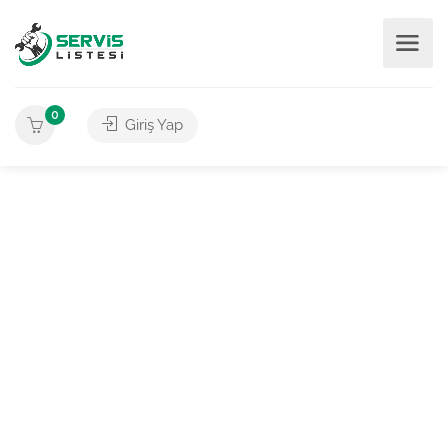
0
Giriş Yap