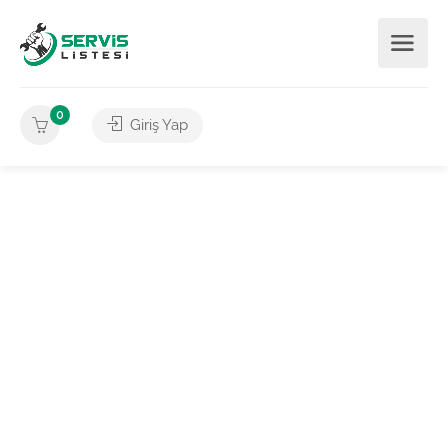
0
Giriş Yap