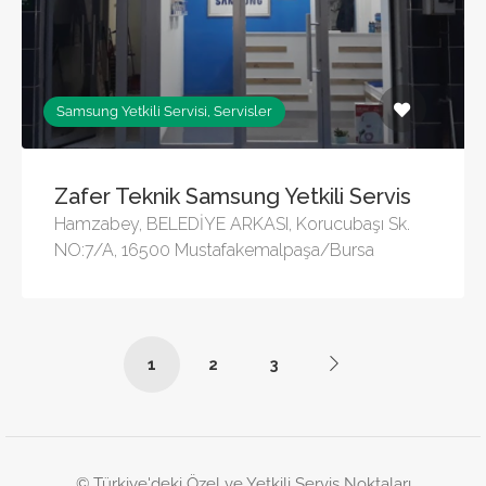
Samsung Yetkili Servisi, Servisler
Zafer Teknik Samsung Yetkili Servis
Hamzabey, BELEDİYE ARKASI, Korucubaşı Sk.
NO:7/A, 16500 Mustafakemalpaşa/Bursa
1
2
3
© Türkiye'deki Özel ve Yetkili Servis Noktaları