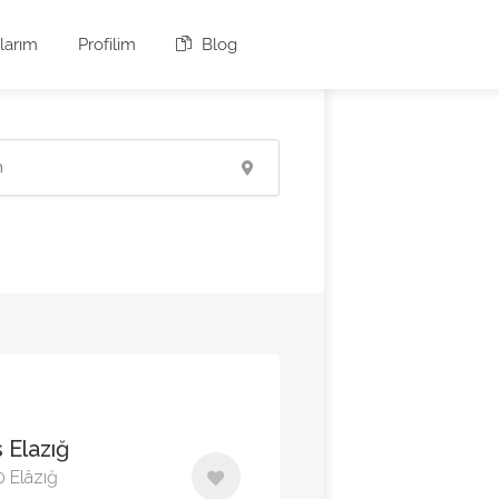
larım
Profilim
Blog
s Elazığ
0 Elâzığ