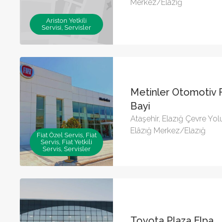
Merkez/Elazığ
Ariston Yetkili
Servisi, Servisler
Metinler Otomotiv Fi
Bayi
Ataşehir, Elazığ Çevre Yo
Elâzığ Merkez/Elazığ
Fiat Özel Servis, Fiat
Servis, Fiat Yetkili
Servis, Servisler
Toyota Plaza Elpa