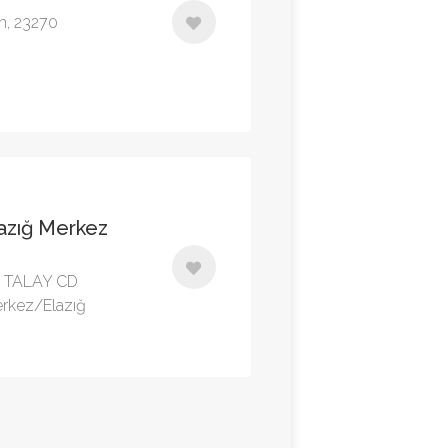
Km, 23270
lazığ Merkez
 TALAY CD
erkez/Elazığ