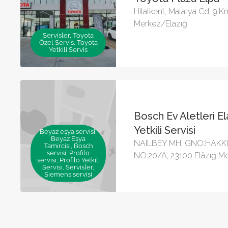
Hilalkent, Malatya Cd. 9.
Merkez/Elazığ
Servisler, Toyota
Özel Servis, Toyota
Yetkili Servis
Bosch Ev Aletleri E
Yetkili Servisi
Beyaz eşya servisi,
Beyaz Eşya
NAILBEY MH, GNO:HAKKI
Tamircisi, Bosch
servisi, Profilo
NO:20/A, 23100 Elâzığ M
servisi, Profilo Yetkili
Servisi, Servisler,
Siemens servisi