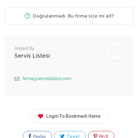
Doğrulanmadı. Bu firma size mi ait?
Added By
Servis Listesi
firma@servislistesi.com
Login To Bookmark Items
Paylaş
Tweet
Pin It