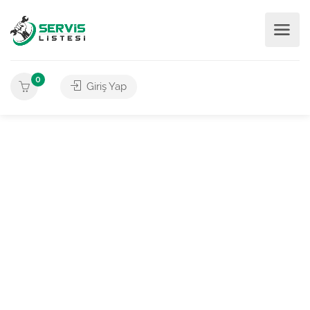
0
Giriş Yap