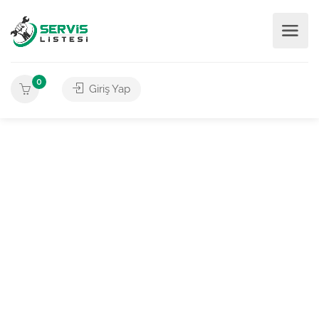
0
Giriş Yap