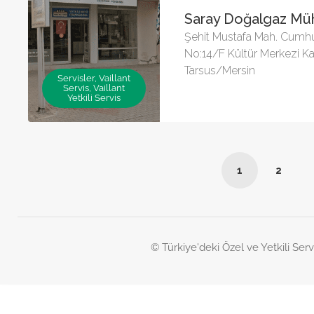
Saray Doğalgaz Müh
Şehit Mustafa Mah. Cumhu
No:14/F Kültür Merkezi Ka
Tarsus/Mersin
Servisler, Vaillant
Servis, Vaillant
Yetkili Servis
1
2
© Türkiye'deki Özel ve Yetkili Serv