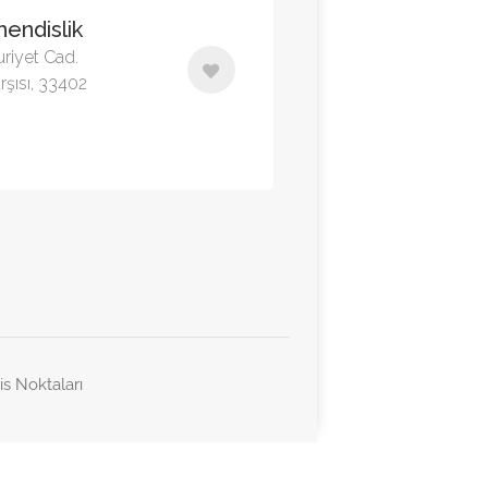
endislik
riyet Cad.
rşısı, 33402
is Noktaları