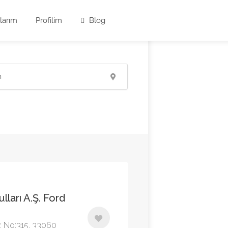
larım
Profilim
Blog
ları A.Ş. Ford
v. No:315, 33060