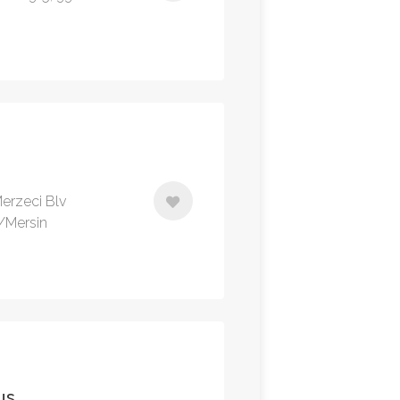
erzeci Blv
/Mersin
us