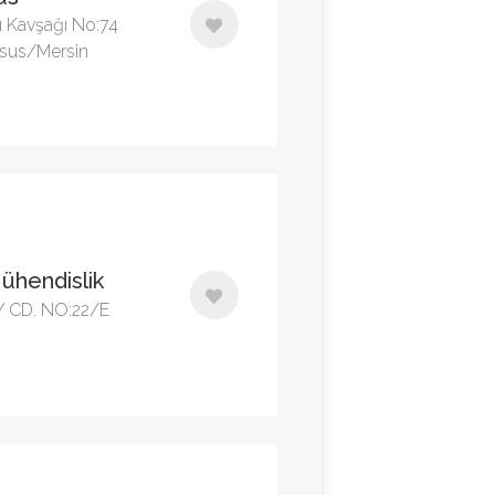
 Kavşağı No:74
arsus/Mersin
ühendislik
Y CD. NO:22/E