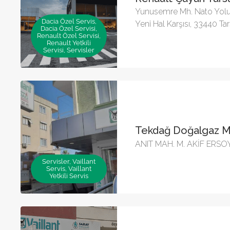
Yunusemre Mh. Nato Yolu
Dacia Özel Servis,
Yeni Hal Karşısı, 33440 T
Dacia Özel Servisi,
Renault Özel Servisi,
Renault Yetkili
Servisi, Servisler
Tekdağ Doğalgaz M
ANIT MAH. M. AKİF ERSO
Servisler, Vaillant
Servis, Vaillant
Yetkili Servis