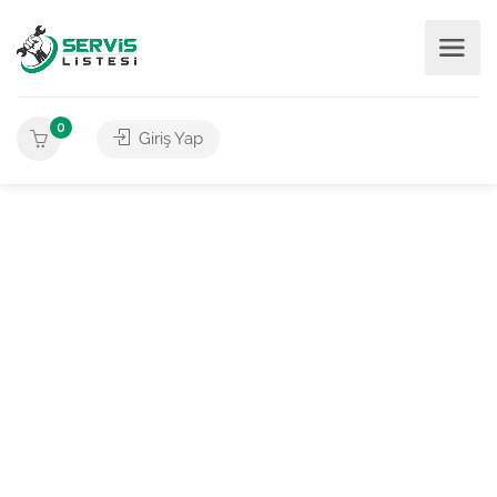
0
Giriş Yap