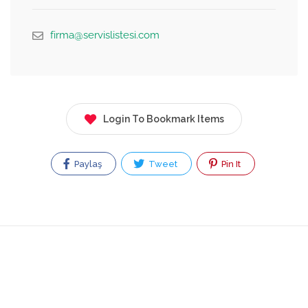
firma@servislistesi.com
Login To Bookmark Items
Paylaş
Tweet
Pin It