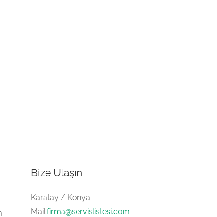
Bize Ulaşın
Karatay / Konya
Mail:
firma@servislistesi.com
m