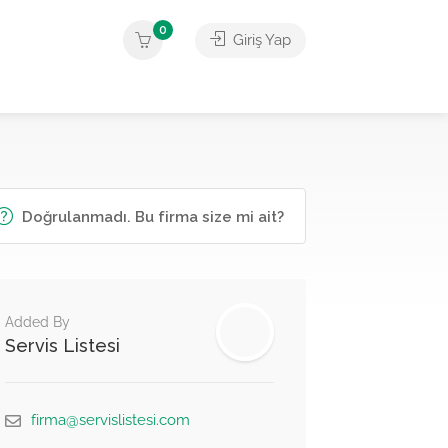
0
Giriş Yap
Doğrulanmadı. Bu firma size mi ait?
Added By
Servis Listesi
firma@servislistesi.com