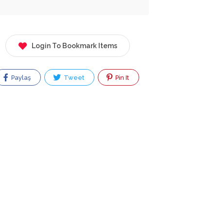
Login To Bookmark Items
Paylaş
Tweet
Pin It