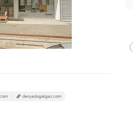
.com
deryadogalgaz.com