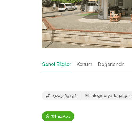
Genel Bilgiler
Konum
Değerlendir
03243289798
info@deryadogalgaz
WhatsApp