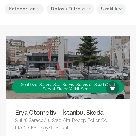
Kategoriler
Detaylı Filtrele
Uzaklık
Seat Özel Servisi, Seat Servisi, Servisler, Skoda Özel
Servisi, Skoda Yetkili Servisi
Erya Otomotiv – İstanbul Skoda
Şükrü Saraçoğlu Stad Altı, Recep Peker Cd.
No:3D, Kadıköy/İstanbul