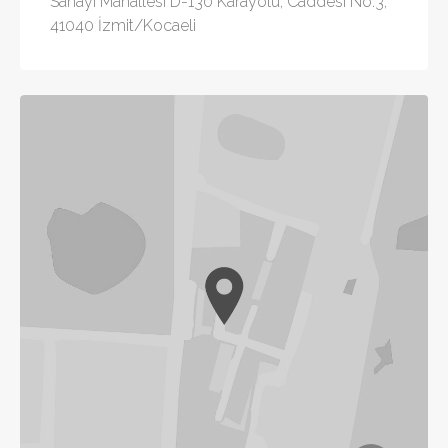
Sanayi Mahallesi D-130 Karayolu, Caddesi No:3,
41040 İzmit/Kocaeli