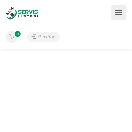
0
Giriş Yap