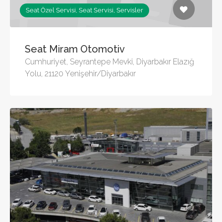
Seat Özel Servisi, Seat Servisi, Servisler
Seat Miram Otomotiv
Cumhuriyet, Seyrantepe Mevki, Diyarbakır Elazığ
Yolu, 21120 Yenişehir/Diyarbakır