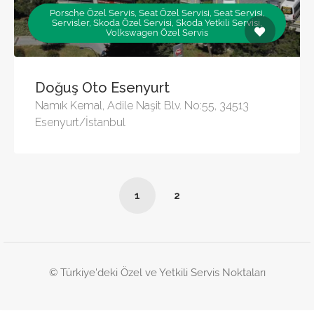
Porsche Özel Servis, Seat Özel Servisi, Seat Servisi,
Servisler, Skoda Özel Servisi, Skoda Yetkili Servisi,
Volkswagen Özel Servis
Doğuş Oto Esenyurt
Namık Kemal, Adile Naşit Blv. No:55, 34513
Esenyurt/İstanbul
1
2
© Türkiye'deki Özel ve Yetkili Servis Noktaları