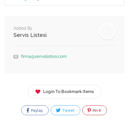
Added By
Servis Listesi
firma@servislistesi.com
Login To Bookmark Items
Paylaş
Tweet
Pin It