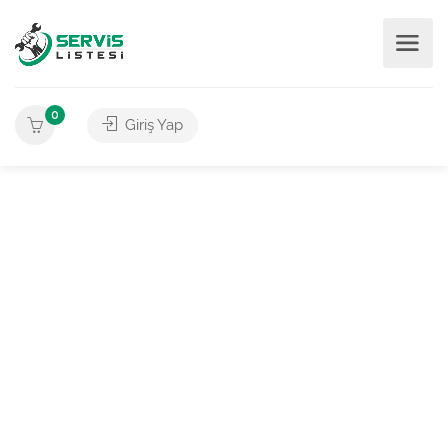
0
Giriş Yap