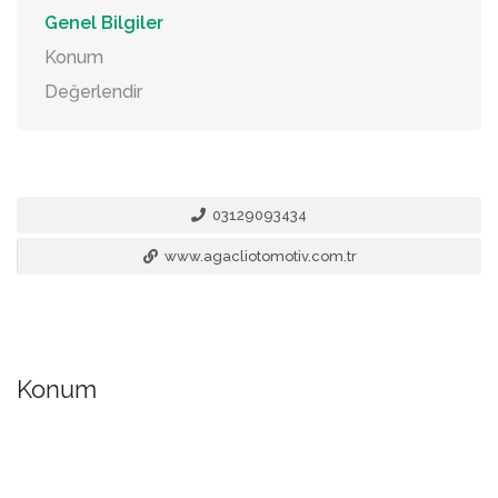
Genel Bilgiler
Konum
Değerlendir
03129093434
www.agacliotomotiv.com.tr
Konum