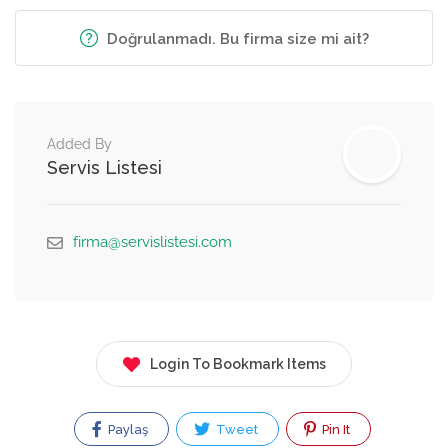
Doğrulanmadı. Bu firma size mi ait?
Added By
Servis Listesi
firma@servislistesi.com
Login To Bookmark Items
Paylaş
Tweet
Pin It