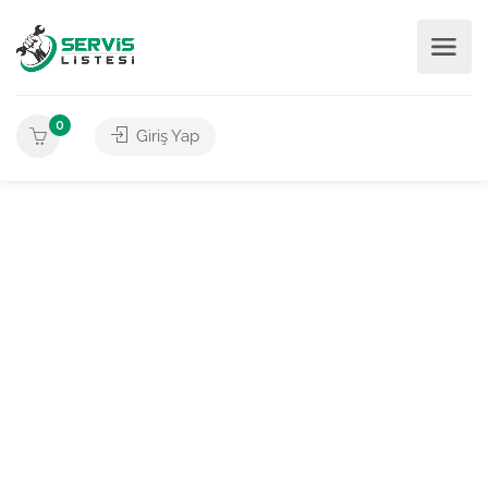
0
Giriş Yap