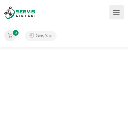
0
Giriş Yap