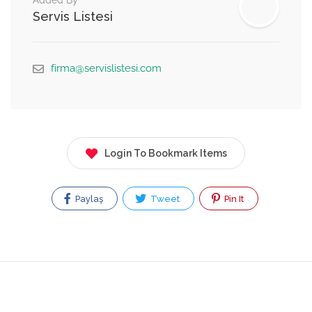
Added By
Servis Listesi
firma@servislistesi.com
Login To Bookmark Items
Paylaş
Tweet
Pin It