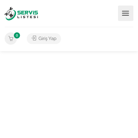
0
Giriş Yap