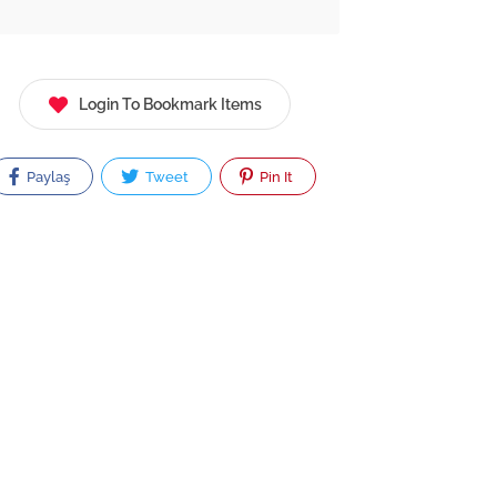
Login To Bookmark Items
Paylaş
Tweet
Pin It