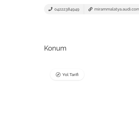
04222384949
mirammalatya.audi.com
Konum
Yol Tarifi