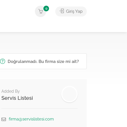
0
Giriş Yap
Doğrulanmadı. Bu firma size mi ait?
Added By
Servis Listesi
firma@servislistesi.com