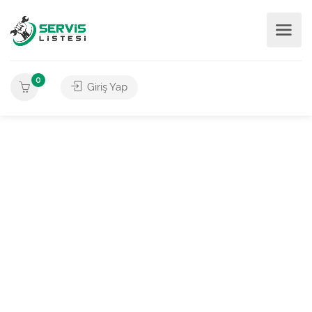
0
Giriş Yap