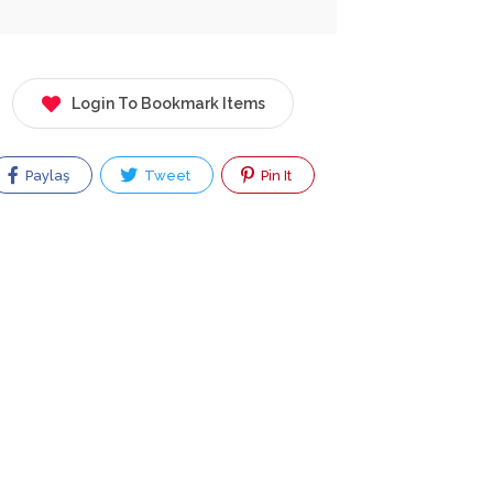
Login To Bookmark Items
Paylaş
Tweet
Pin It