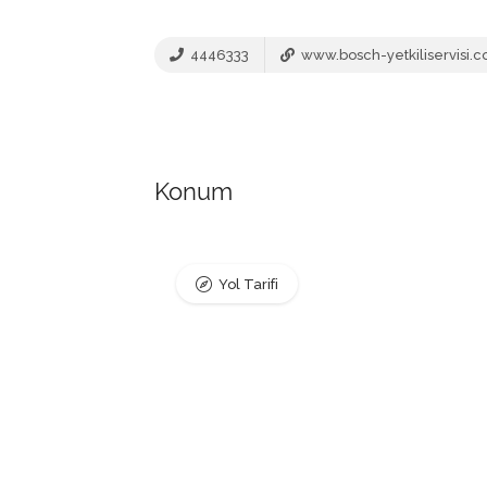
4446333
www.bosch-yetkiliservisi.
Konum
Yol Tarifi