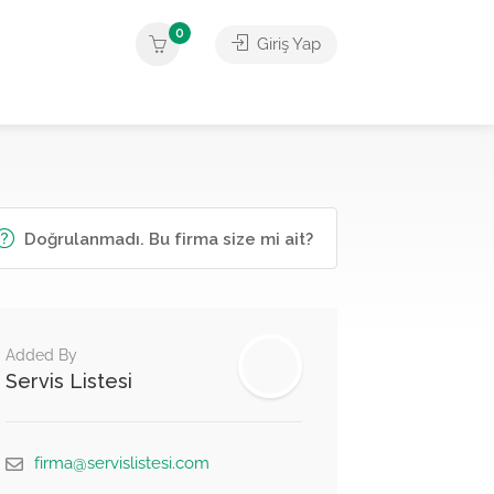
0
Giriş Yap
Doğrulanmadı. Bu firma size mi ait?
Added By
Servis Listesi
firma@servislistesi.com