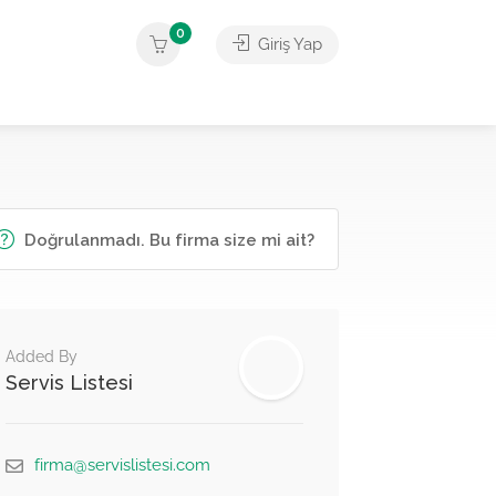
0
Giriş Yap
Doğrulanmadı. Bu firma size mi ait?
Added By
Servis Listesi
firma@servislistesi.com