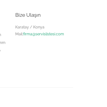
Bize Ulaşın
Karatay / Konya
Mail:
firma@servislistesi.com
m
arım
e