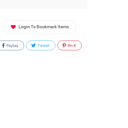
Login To Bookmark Items
Paylaş
Tweet
Pin It