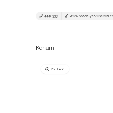
4446333
www.bosch-yetkiliservisi.
Konum
Yol Tarifi