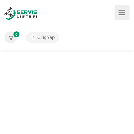
0
Giriş Yap