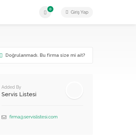
0
Giriş Yap
Doğrulanmadı. Bu firma size mi ait?
Added By
Servis Listesi
firma@servislistesi.com