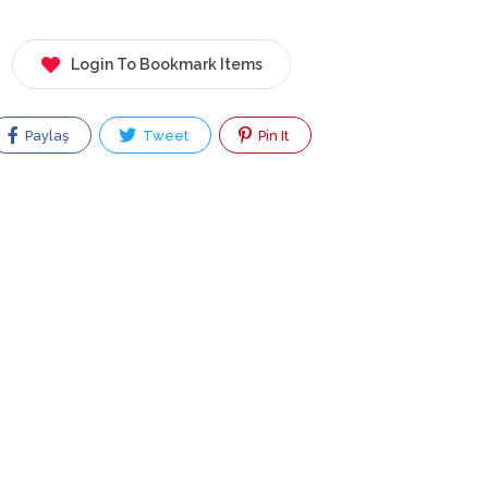
Login To Bookmark Items
Paylaş
Tweet
Pin It