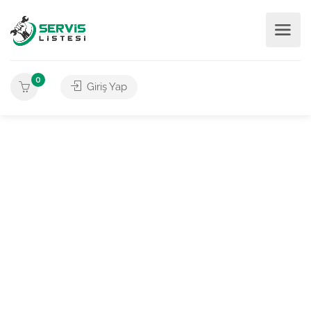
0
Giriş Yap