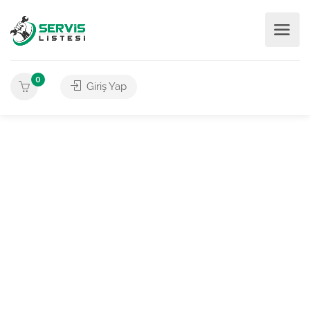
0
Giriş Yap