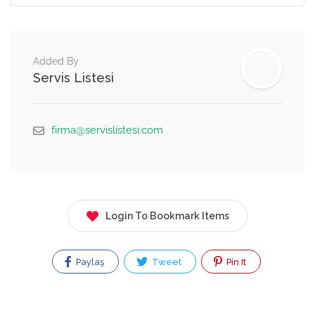
Added By
Servis Listesi
firma@servislistesi.com
Login To Bookmark Items
Paylaş
Tweet
Pin It