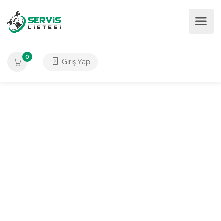
0
Giriş Yap