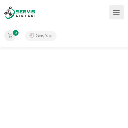
0
Giriş Yap