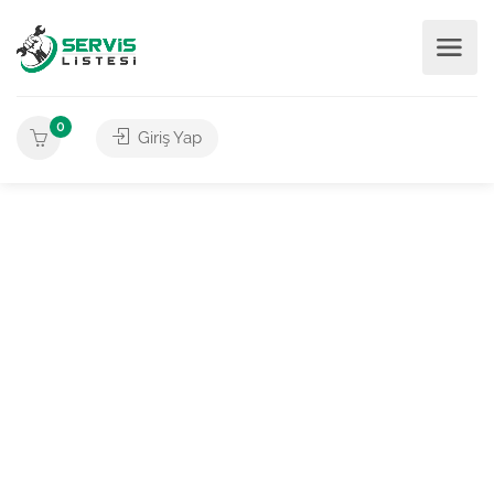
0
Giriş Yap