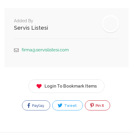
Added By
Servis Listesi
firma@servislistesi.com
Login To Bookmark Items
Paylaş
Tweet
Pin It