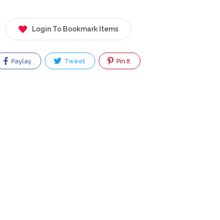
Login To Bookmark Items
Paylaş
Tweet
Pin It