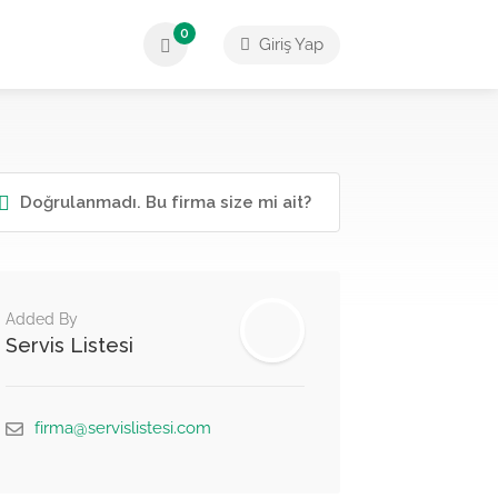
0
Giriş Yap
Doğrulanmadı. Bu firma size mi ait?
Added By
Servis Listesi
firma@servislistesi.com