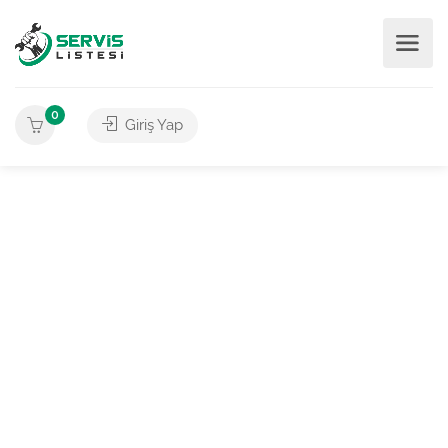
0
Giriş Yap