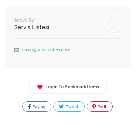
Added By
Servis Listesi
firma@servislistesi.com
Login To Bookmark Items
Paylaş
Tweet
Pin It