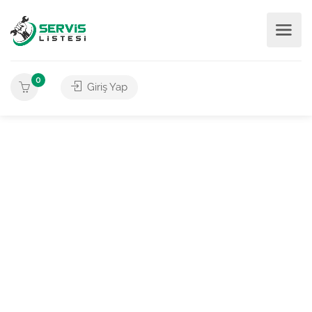
0
Giriş Yap