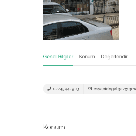
Genel Bilgiler
Konum
Değerlendir
02245442903
esyapidogalgaz@gma
Konum