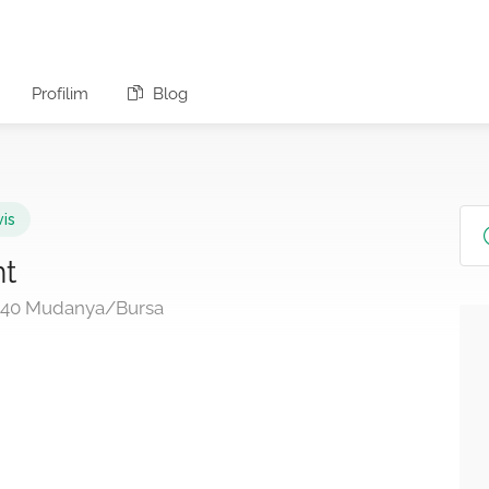
Profilim
Blog
vis
nt
6940 Mudanya/Bursa