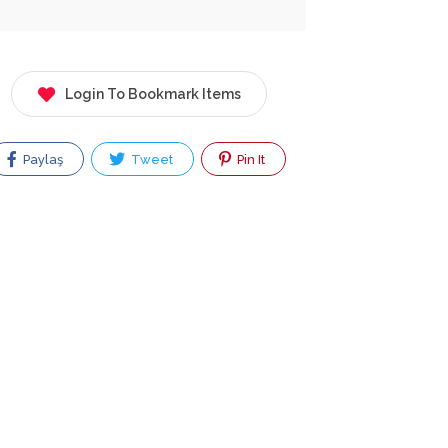
Login To Bookmark Items
Paylaş
Tweet
Pin It