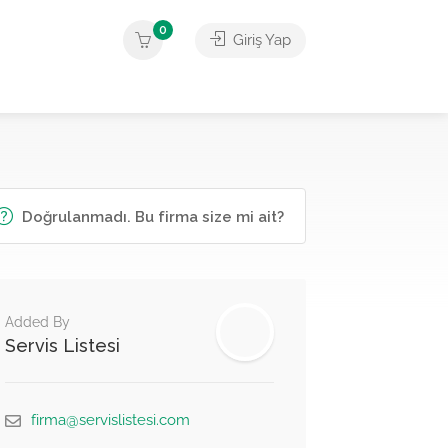
0
Giriş Yap
Doğrulanmadı. Bu firma size mi ait?
Added By
Servis Listesi
firma@servislistesi.com