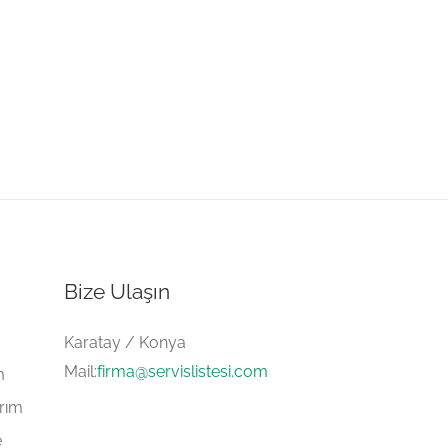
Bize Ulaşın
Karatay / Konya
Mail:
firma@servislistesi.com
m
arım
e