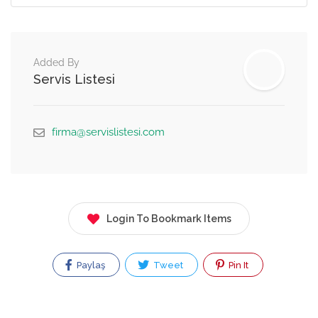
Added By
Servis Listesi
firma@servislistesi.com
Login To Bookmark Items
Paylaş
Tweet
Pin It