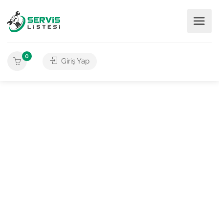
0
Giriş Yap