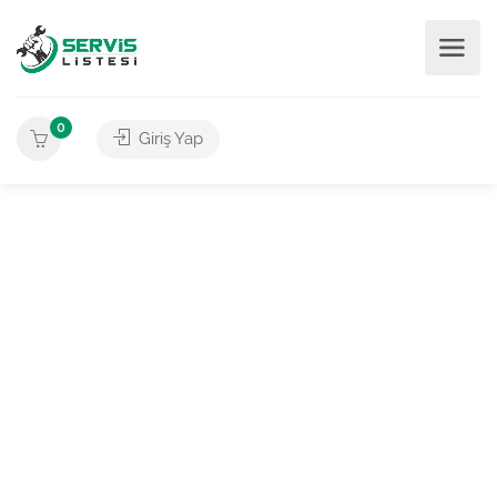
0
Giriş Yap