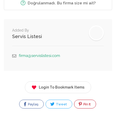
Doğrulanmadı. Bu firma size mi ait?
Added By
Servis Listesi
firma@servislistesi.com
Login To Bookmark Items
Paylaş
Tweet
Pin It